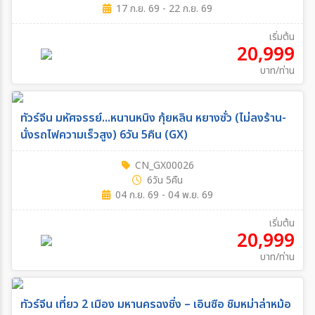
17 ก.ย. 69 - 22 ก.ย. 69
ค้นหาเมือง
เริ่มต้น
20,999
ตั้งแต่วันที่
บาท/ท่าน
ถึงวันที่
ทัวร์จีน มหัศจรรย์...หนานหนิง กุ้ยหลิน หยางซั่ว (ไม่ลงร้าน-
นั่งรถไฟความเร็วสูง) 6วัน 5คืน (GX)
CN_GX00026
ระหว่าง
6วัน 5คืน
04 ก.ย. 69 - 04 พ.ย. 69
เริ่มต้น
ค้นหา
20,999
บาท/ท่าน
ทัวร์จีน เที่ยว 2 เมือง มหานครฉงชิ่ง – เอินซือ ชิมหม่าล่าหม้อ