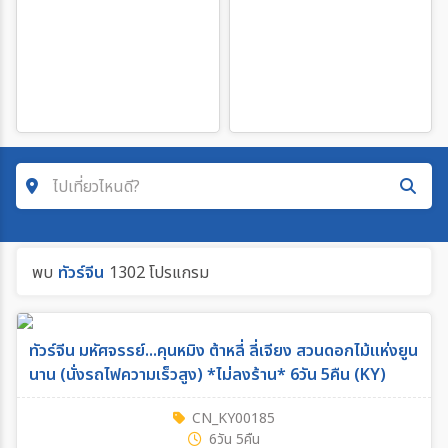
ไปเที่ยวไหนดี?
คำค้นหา
พบ
ทัวร์จีน
1302 โปรแกรม
ค้นหาสายการบิน
ทัวร์จีน มหัศจรรย์...คุนหมิง ต้าหลี่ ลี่เจียง สวนดอกไม้แห่งยูน
นาน (นั่งรถไฟความเร็วสูง) *ไม่ลงร้าน* 6วัน 5คืน (KY)
ค้นหาประเทศ
CN_KY00185
6วัน 5คืน