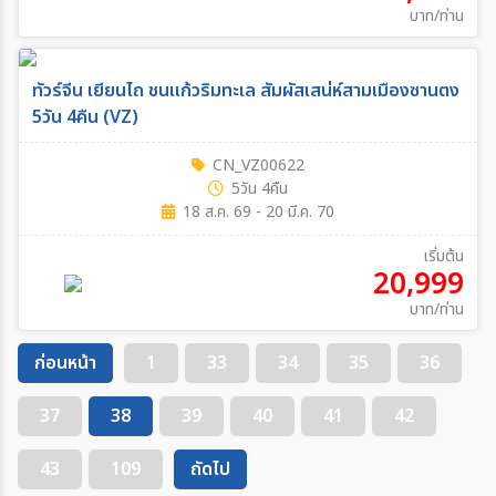
บาท/ท่าน
ทัวร์จีน เยียนไถ ชนแก้วริมทะเล สัมผัสเสน่ห์สามเมืองซานตง
5วัน 4คืน (VZ)
CN_VZ00622
5วัน 4คืน
18 ส.ค. 69 - 20 มี.ค. 70
เริ่มต้น
20,999
บาท/ท่าน
ก่อนหน้า
1
33
34
35
36
37
38
39
40
41
42
43
109
ถัดไป