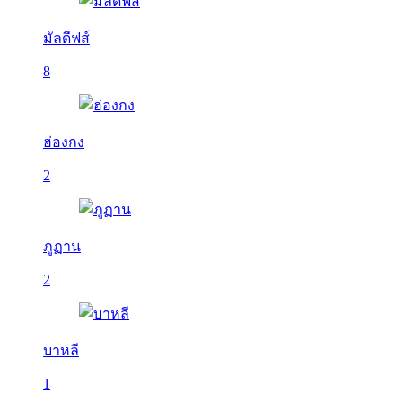
มัลดีฟส์
8
ฮ่องกง
2
ภูฏาน
2
บาหลี
1