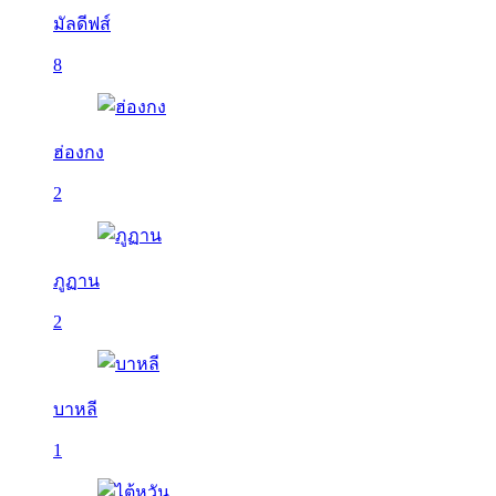
มัลดีฟส์
8
ฮ่องกง
2
ภูฏาน
2
บาหลี
1