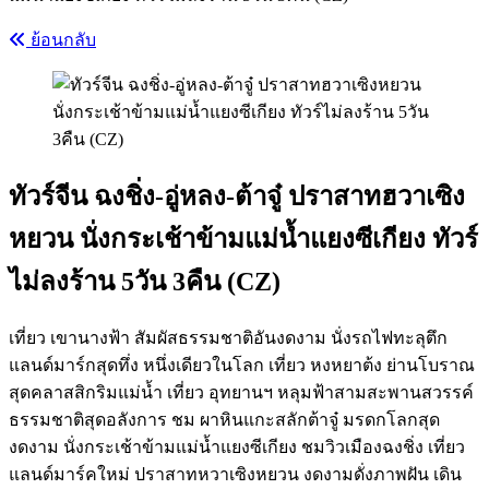
ย้อนกลับ
ทัวร์จีน ฉงชิ่ง-อู่หลง-ต้าจู๋ ปราสาทฮวาเซิง
หยวน นั่งกระเช้าข้ามแม่น้ำแยงซีเกียง ทัวร์
ไม่ลงร้าน 5วัน 3คืน (CZ)
เที่ยว เขานางฟ้า สัมผัสธรรมชาติอันงดงาม นั่งรถไฟทะลุตึก
แลนด์มาร์กสุดทึ่ง หนึ่งเดียวในโลก เที่ยว หงหยาต้ง ย่านโบราณ
สุดคลาสสิกริมแม่น้ำ เที่ยว อุทยานฯ หลุมฟ้าสามสะพานสวรรค์
ธรรมชาติสุดอลังการ ชม ผาหินแกะสลักต้าจู๋ มรดกโลกสุด
งดงาม นั่งกระเช้าข้ามแม่น้ำแยงซีเกียง ชมวิวเมืองฉงชิ่ง เที่ยว
แลนด์มาร์คใหม่ ปราสาทหวาเซิงหยวน งดงามดั่งภาพฝัน เดิน