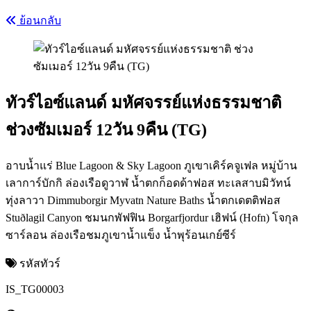
ย้อนกลับ
ทัวร์ไอซ์แลนด์ มหัศจรรย์แห่งธรรมชาติ
ช่วงซัมเมอร์ 12วัน 9คืน (TG)
อาบน้ำแร่ Blue Lagoon & Sky Lagoon ภูเขาเคิร์คจูเฟล หมู่บ้าน
เลาการ์บักกิ ล่องเรือดูวาฬ น้ำตกก็อดด้าฟอส ทะเลสาบมิวัทน์
ทุ่งลาวา Dimmuborgir Myvatn Nature Baths น้ำตกเดตติฟอส
Stuðlagil Canyon ชมนกพัฟฟิน Borgarfjordur เฮิฟน์ (Hofn) โจกุล
ซาร์ลอน ล่องเรือชมภูเขาน้ำแข็ง น้ำพุร้อนเกย์ซีร์
รหัสทัวร์
IS_TG00003