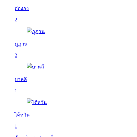
ฮ่องกง
2
ภูฏาน
2
บาหลี
1
ไต้หวัน
1