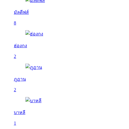
มัลดีฟส์
8
ฮ่องกง
2
ภูฏาน
2
บาหลี
1